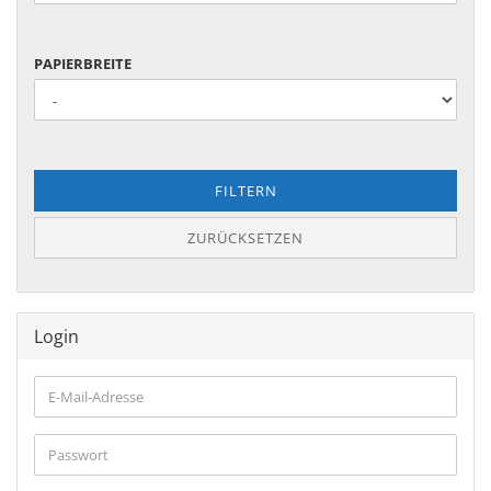
FÜR
PAPIERBREITE
PAPIERBREITE
FILTERN
ZURÜCKSETZEN
Login
E-
Mail-
Adresse
Passwort