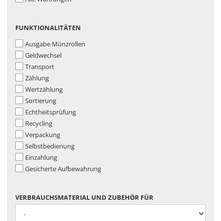
FUNKTIONALITÄTEN
FUNKTIONALITÄTEN
Ausgabe Münzrollen
Geldwechsel
Transport
Zählung
Wertzählung
Sortierung
Echtheitsprüfung
Recycling
Verpackung
Selbstbedienung
Einzahlung
Gesicherte Aufbewahrung
VERBRAUCHSMATERIAL
VERBRAUCHSMATERIAL UND ZUBEHÖR FÜR
UND
ZUBEHÖR