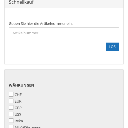
Schnellkauf
GEBEN
Geben Sie hier die Artikelnummer ein.
SIE
HIER
DIE
ARTIKELNUMMER
LOS
EIN.
WÄHRUNGEN
WÄHRUNGEN
CHF
EUR
GBP
US$
Reka
Alle Währungen