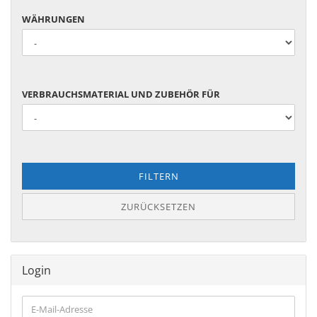
WÄHRUNGEN
WÄHRUNGEN
VERBRAUCHSMATERIAL
VERBRAUCHSMATERIAL UND ZUBEHÖR FÜR
UND
ZUBEHÖR
FÜR
FILTERN
ZURÜCKSETZEN
Login
E-