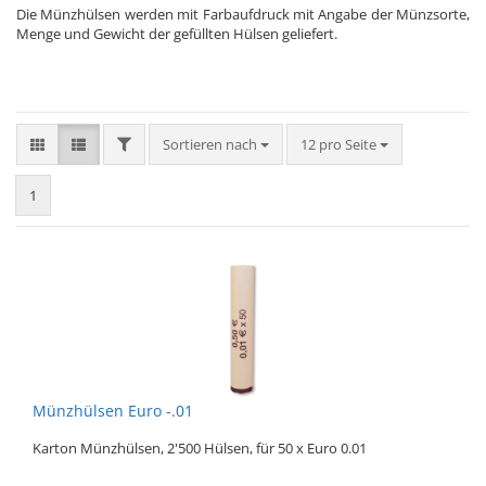
Die Münzhülsen werden mit Farbaufdruck mit Angabe der Münzsorte,
Menge und Gewicht der gefüllten Hülsen geliefert.
FILTER
Sortieren nach
pro Seite
Sortieren nach
12 pro Seite
1
Münzhülsen Euro -.01
Karton Münzhülsen, 2'500 Hülsen, für 50 x Euro 0.01