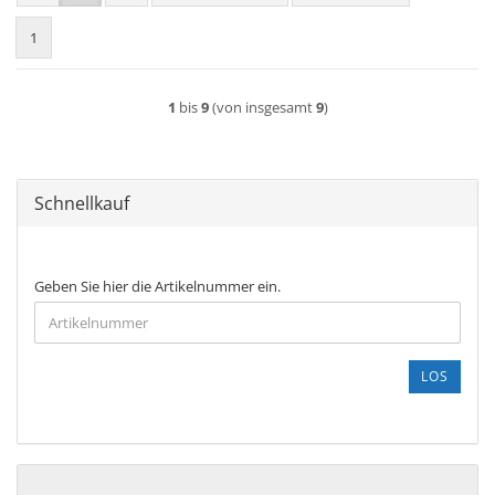
1
1
bis
9
(von insgesamt
9
)
Schnellkauf
GEBEN
Geben Sie hier die Artikelnummer ein.
SIE
HIER
DIE
ARTIKELNUMMER
LOS
EIN.