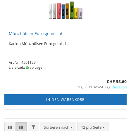
Münzhülsen Euro gemischt
Karton Münzhülsen Euro gemischt
Art.Nr.: 4501129
Lieferzeit:
ab Lager
CHF 93,60
zzgl. 8.1% MwSt. zzgl.
Versand
IN DEN WARENKORB
FILTER
Sortieren nach
pro Seite
Sortieren nach
12 pro Seite