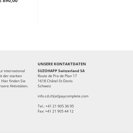
2'890,00
UNSERE KONTAKTDATEN
r international
SUZOHAPP Switzerland SA
t der starken
Route de Pra de Plan 17
 Hier finden Sie
1618 Châtel-St-Denis
sere Aktivitäten.
Schweiz
info.cd.ch(at)paycomplete.com
Tel.: +41 21 905 36 95
Fax: +41 21 905 44 12