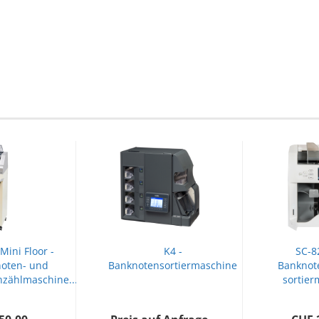
Mini Floor -
K4 -
SC-8
oten- und
Banknotensortiermaschine
Banknot
zählmaschine...
sortier