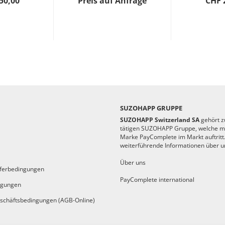
50,00
Preis auf Anfrage
CHF 
SUZOHAPP GRUPPE
SUZOHAPP Switzerland SA
gehört zu
tätigen SUZOHAPP Gruppe, welche mi
Marke PayComplete im Markt auftritt.
weiterführende Informationen über un
Über uns
eferbedingungen
PayComplete international
ngungen
schäftsbedingungen (AGB-Online)