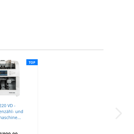
TOP
220 VD -
enzähl- und
maschine...