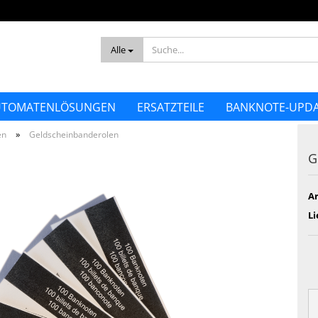
Alle
UTOMATENLÖSUNGEN
ERSATZTEILE
BANKNOTE-UPDA
»
en
Geldscheinbanderolen
G
Ar
Li