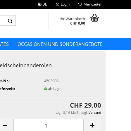
DE
Login
Merkzettel
Suche...
Ihr Warenkorb
CHF 0,00
TES
OCCASIONEN UND SONDERANGEBOTE
eldscheinbanderolen
t.Nr.:
4503008
eferzeit:
ab Lager
CHF 29,00
zzgl. 8.1% MwSt. zzgl.
Versand