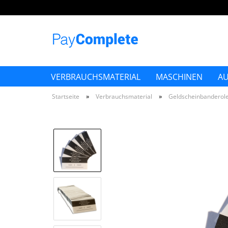
VERBRAUCHSMATERIAL
MASCHINEN
A
»
»
Startseite
Verbrauchsmaterial
Geldscheinbanderol