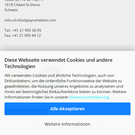
1618 Châtel-St-Denis
Schweiz
info.cd.ch(at)paycomplete.com
Tel.: +41 21 905 36 95
Fax: +41 21 905 44 12
Diese Webseite verwendet Cookies und andere
ZERTIFIKATE
Technologien
Wir verwenden Cookies und ähnliche Technologien, auch von
Drittanbietern, um die ordentliche Funktionsweise der Website zu
gewährleisten, die Nutzung unseres Angebotes zu analysieren und
Ihnen ein bestmögliches Einkaufserlebnis bieten zu können. Weitere
Informationen finden Sie in unserer
Datenschutzerklärung
.
Alle Akzeptieren
Vertrag widerrufen
Weitere Informationen
Onlineshop erstellen
mit Gambio.de © 2026