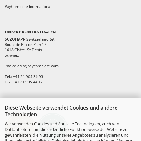
PayComplete international
UNSERE KONTAKTDATEN
SUZOHAPP Switzerland SA
Route de Pra de Plan 17
1618 Châtel-St-Denis
Schweiz
info.cd.ch(at)paycomplete.com
Tel.: +41 21 905 36 95
Fax: +41 21 905 44 12
Diese Webseite verwendet Cookies und andere
ZERTIFIKATE
Technologien
Wir verwenden Cookies und ähnliche Technologien, auch von
Drittanbietern, um die ordentliche Funktionsweise der Website zu
gewährleisten, die Nutzung unseres Angebotes zu analysieren und
Ihnen ein bestmögliches Einkaufserlebnis bieten zu können. Weitere